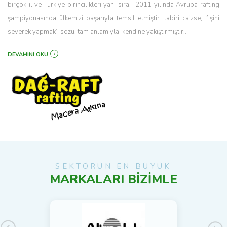
birçok il ve Türkiye birincilikleri yanı sıra, 2011 yılında Avrupa rafting
şampiyonasında ülkemizi başarıyla temsil etmiştir. tabiri caizse, ‘’işini
severek yapmak’’ sözü, tam anlamıyla kendine yakıştırmıştır..
DEVAMINI OKU
SEKTÖRÜN EN BÜYÜK
MARKALARI BİZİMLE