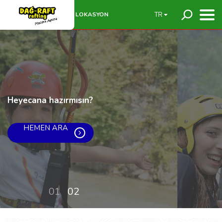
LOKASYON
TR
Heyecana hazırmısın?
HEMEN ARA
01
02